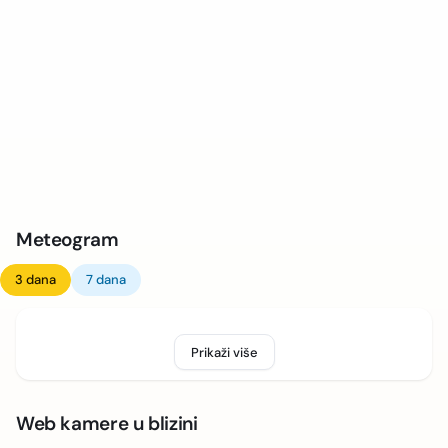
Meteogram
3 dana
7 dana
Prikaži više
Web kamere u blizini