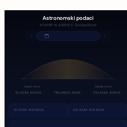
Astronomski podaci
47.0548° N, 8.5858° E · Europe/Zurich
Izlazak Sunca
Zalazak Sunca
IZLAZAK SUNCA
TRAJANJE DANA
ZALAZAK SUNCA
IZLAZAK MJESECA
ZALAZAK MJESECA