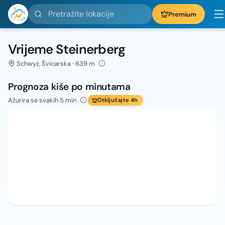
Pretražite lokacije
Premium
Vrijeme Steinerberg
Schwyz, Švicarska · 639 m
Prognoza kiše po minutama
Ažurira se svakih 5 min
Otključajte 4h