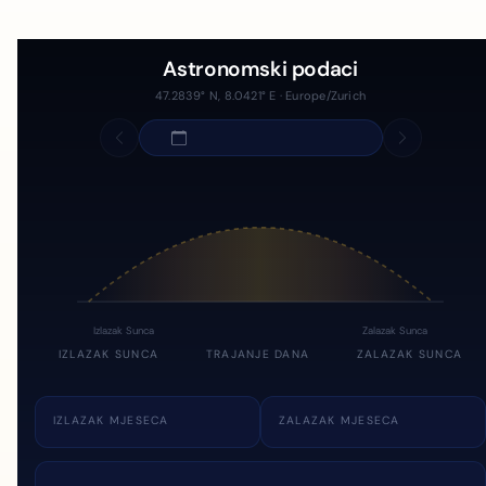
Astronomski podaci
47.2839° N, 8.0421° E · Europe/Zurich
Izlazak Sunca
Zalazak Sunca
IZLAZAK SUNCA
TRAJANJE DANA
ZALAZAK SUNCA
IZLAZAK MJESECA
ZALAZAK MJESECA