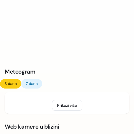
Meteogram
3 dana
7 dana
Prikaži više
Web kamere u blizini