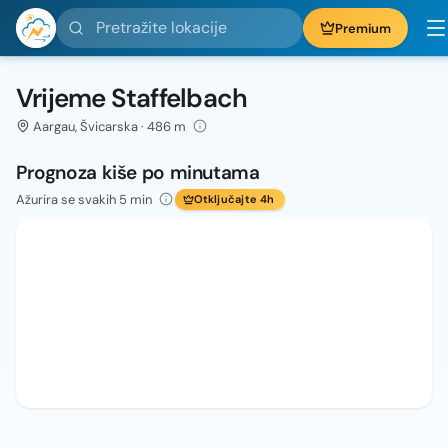
Pretražite lokacije
Premium
Vrijeme Staffelbach
Aargau, Švicarska · 486 m
Prognoza kiše po minutama
Ažurira se svakih 5 min
Otključajte 4h