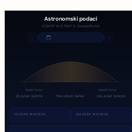
Astronomski podaci
47.2425° N, 8.7234° E · Europe/Zurich
Izlazak Sunca
Zalazak Sunca
IZLAZAK SUNCA
TRAJANJE DANA
ZALAZAK SUNCA
IZLAZAK MJESECA
ZALAZAK MJESECA