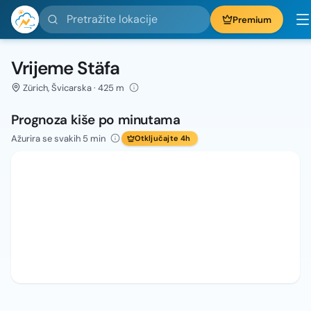
Pretražite lokacije
Premium
Vrijeme Stäfa
Zürich, Švicarska · 425 m
Prognoza kiše po minutama
Ažurira se svakih 5 min
Otključajte 4h