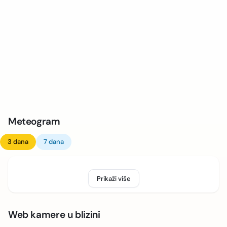
Meteogram
3 dana
7 dana
Prikaži više
Web kamere u blizini