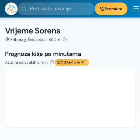
Pretražite lokacije
Premium
Vrijeme Sorens
Fribourg, Švicarska · 852 m
Prognoza kiše po minutama
Ažurira se svakih 5 min
Otključajte 4h