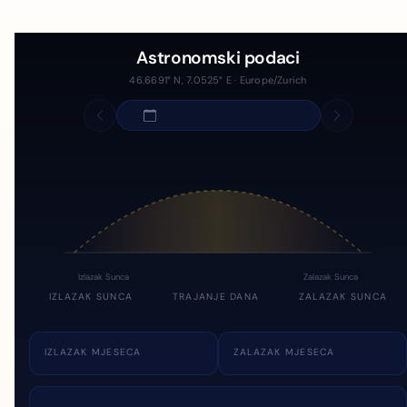
Astronomski podaci
46.6691° N, 7.0525° E · Europe/Zurich
Izlazak Sunca
Zalazak Sunca
IZLAZAK SUNCA
TRAJANJE DANA
ZALAZAK SUNCA
IZLAZAK MJESECA
ZALAZAK MJESECA