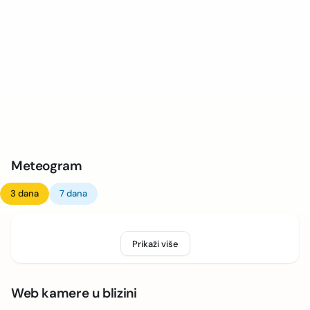
Meteogram
3 dana
7 dana
Prikaži više
Web kamere u blizini