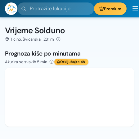
Pretražite lokacije
Premium
Vrijeme Solduno
Ticino, Švicarska · 231 m
Prognoza kiše po minutama
Ažurira se svakih 5 min
Otključajte 4h