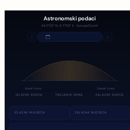
Astronomski podaci
46.1705° N, 8.7758° E · Europe/Zurich
Izlazak Sunca
Zalazak Sunca
IZLAZAK SUNCA
TRAJANJE DANA
ZALAZAK SUNCA
IZLAZAK MJESECA
ZALAZAK MJESECA