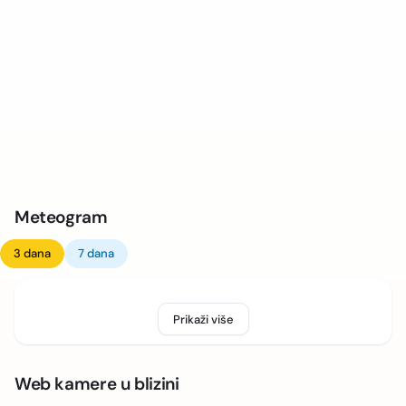
Meteogram
3 dana
7 dana
Prikaži više
Web kamere u blizini