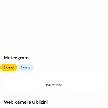
Meteogram
3 dana
7 dana
Prikaži više
Web kamere u blizini