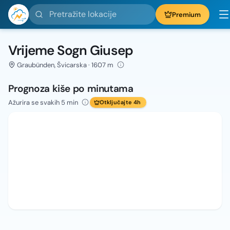
Pretražite lokacije
Premium
Vrijeme Sogn Giusep
Graubünden, Švicarska · 1607 m
Prognoza kiše po minutama
Ažurira se svakih 5 min
Otključajte 4h