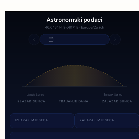
Astronomski podaci
46.643° N, 9.0817° E · Europe/Zurich
Izlazak Sunca
Zalazak Sunca
IZLAZAK SUNCA
TRAJANJE DANA
ZALAZAK SUNCA
IZLAZAK MJESECA
ZALAZAK MJESECA