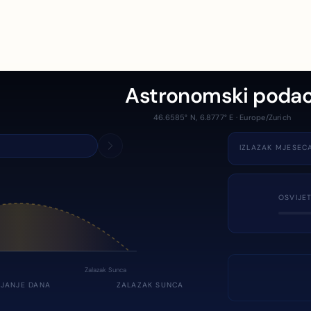
Astronomski podac
46.6585° N, 6.8777° E · Europe/Zurich
IZLAZAK MJESEC
OSVIJE
Zalazak Sunca
JANJE DANA
ZALAZAK SUNCA