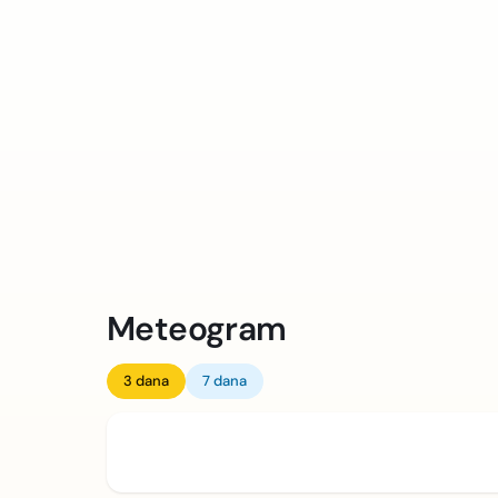
Meteogram
3 dana
7 dana