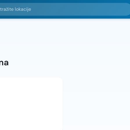
e lokacije
ma