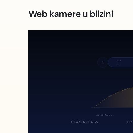
Web kamere u blizini
Izlazak Sunca
IZLAZAK SUNCA
TRA