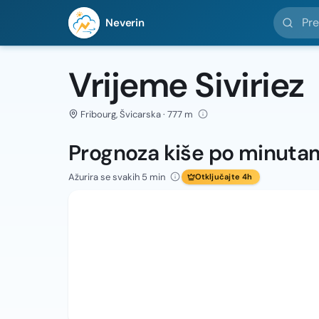
Pretražit
Neverin
Vrijeme Siviriez
Fribourg, Švicarska · 777 m
Prognoza kiše po minuta
Ažurira se svakih 5 min
Otključajte 4h