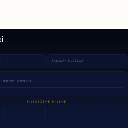
i
A
ZALAZAK MJESECA
TLJENOST MJESECA
MJESEČEVE MIJENE