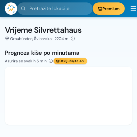
Pretražite lokacije
Premium
Vrijeme Silvrettahaus
Graubünden, Švicarska · 2204 m
Prognoza kiše po minutama
Ažurira se svakih 5 min
Otključajte 4h