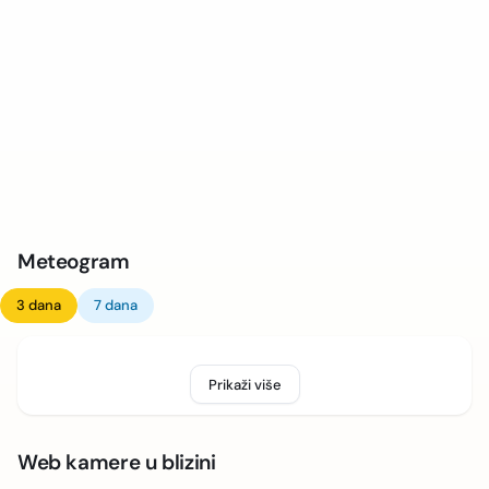
Meteogram
3 dana
7 dana
Prikaži više
Web kamere u blizini