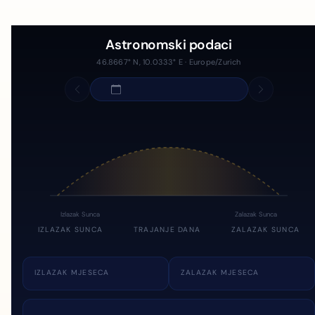
Astronomski podaci
46.8667° N, 10.0333° E · Europe/Zurich
Izlazak Sunca
Zalazak Sunca
IZLAZAK SUNCA
TRAJANJE DANA
ZALAZAK SUNCA
IZLAZAK MJESECA
ZALAZAK MJESECA