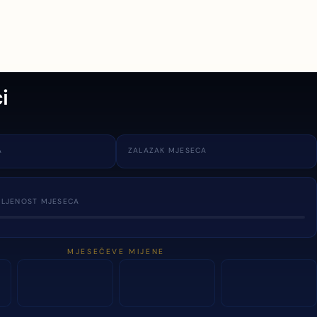
i
A
ZALAZAK MJESECA
TLJENOST MJESECA
MJESEČEVE MIJENE