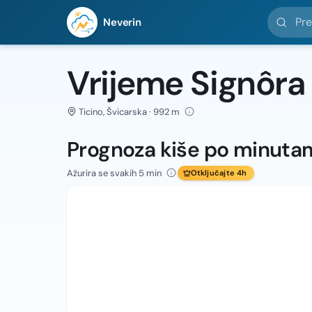
Pretražit
Neverin
Vrijeme Signôra
Ticino, Švicarska · 992 m
Prognoza kiše po minuta
Ažurira se svakih 5 min
Otključajte 4h