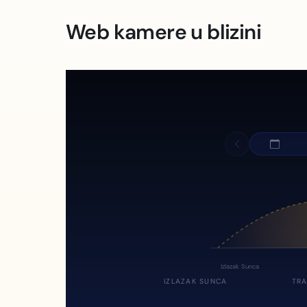
Web kamere u blizini
Izlazak Sunca
IZLAZAK SUNCA
TRA