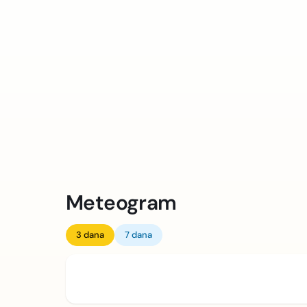
Meteogram
3 dana
7 dana