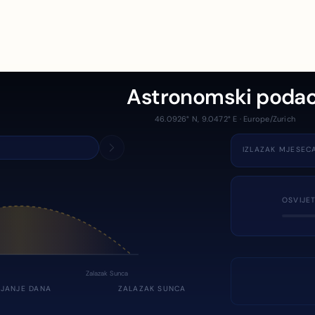
Astronomski podac
46.0926° N, 9.0472° E · Europe/Zurich
IZLAZAK MJESEC
OSVIJE
Zalazak Sunca
JANJE DANA
ZALAZAK SUNCA