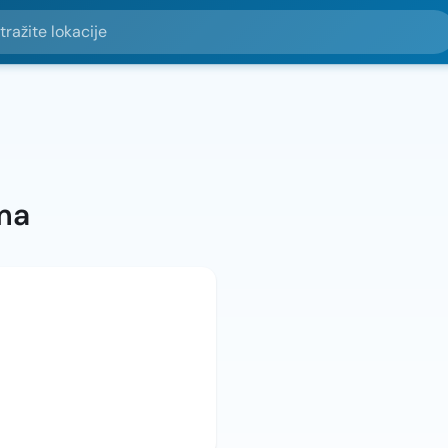
e lokacije
ma