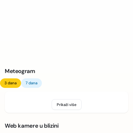
Meteogram
3 dana
7 dana
Prikaži više
Web kamere u blizini