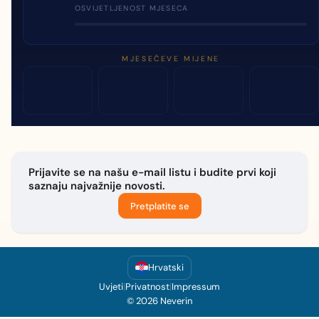
OSVIJETLJENOST MJESECA
MJESEČEVE MIJENE
Prijavite se na našu e-mail listu i budite prvi koji
saznaju najvažnije novosti.
Pretplatite se
Hrvatski
Uvjeti
|
Privatnost
|
Impressum
© 2026 Neverin