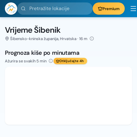
Pretražite lokacije
Premium
Vrijeme Šibenik
Šibensko-kninska županija, Hrvatska · 16 m
Prognoza kiše po minutama
Ažurira se svakih 5 min
Otključajte 4h