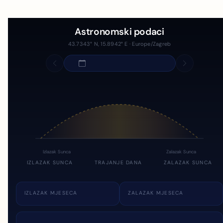
Astronomski podaci
43.7343° N, 15.8942° E · Europe/Zagreb
Izlazak Sunca
Zalazak Sunca
IZLAZAK SUNCA
TRAJANJE DANA
ZALAZAK SUNCA
IZLAZAK MJESECA
ZALAZAK MJESECA