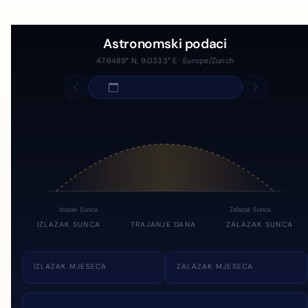
Astronomski podaci
47.6489° N, 9.0333° E · Europe/Zurich
Izlazak Sunca
Zalazak Sunca
IZLAZAK SUNCA
TRAJANJE DANA
ZALAZAK SUNCA
IZLAZAK MJESECA
ZALAZAK MJESECA