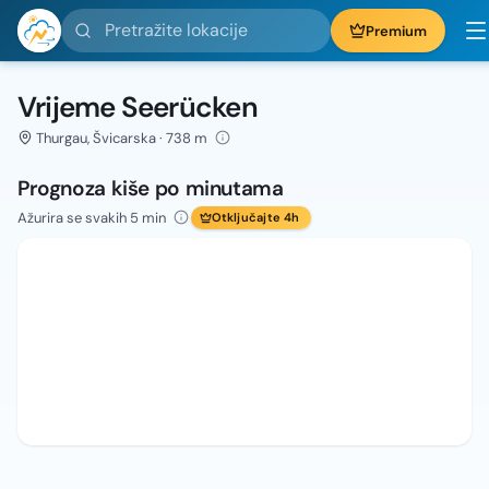
Pretražite lokacije
Premium
Vrijeme Seerücken
Thurgau, Švicarska · 738 m
Prognoza kiše po minutama
Ažurira se svakih 5 min
Otključajte 4h