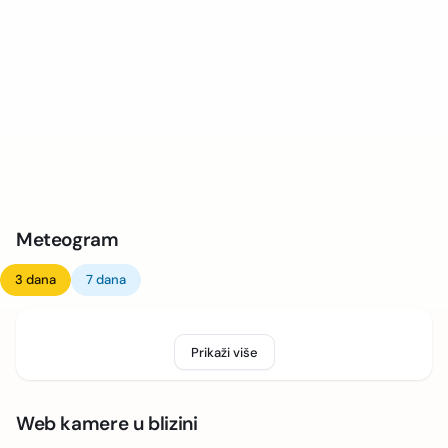
Meteogram
3 dana
7 dana
Prikaži više
Web kamere u blizini