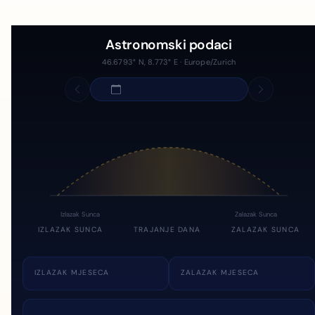
Astronomski podaci
46.6793° N, 8.773° E · Europe/Zurich
Izlazak Sunca
Zalazak Sunca
IZLAZAK SUNCA
TRAJANJE DANA
ZALAZAK SUNCA
IZLAZAK MJESECA
ZALAZAK MJESECA