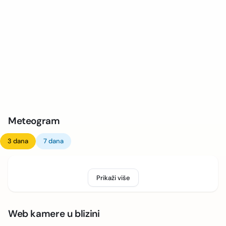
Meteogram
3 dana
7 dana
Prikaži više
Web kamere u blizini