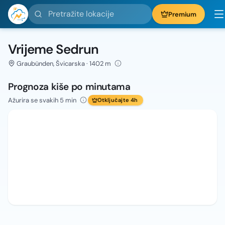
Pretražite lokacije
Premium
Vrijeme Sedrun
Graubünden, Švicarska · 1402 m
Prognoza kiše po minutama
Ažurira se svakih 5 min
Otključajte 4h