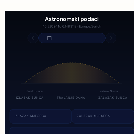
Astronomski podaci
46.2209° N, 6.1483° E · Europe/Zurich
Izlazak Sunca
Zalazak Sunca
IZLAZAK SUNCA
TRAJANJE DANA
ZALAZAK SUNCA
IZLAZAK MJESECA
ZALAZAK MJESECA