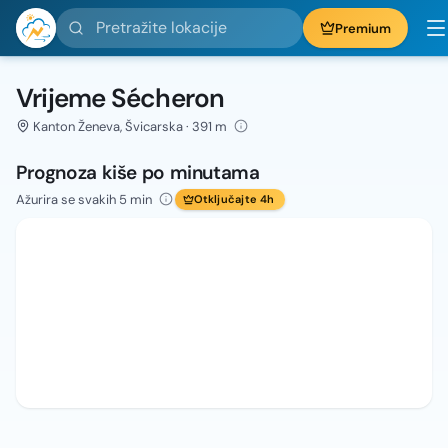
Pretražite lokacije
Premium
Vrijeme Sécheron
Kanton Ženeva, Švicarska · 391 m
Prognoza kiše po minutama
Ažurira se svakih 5 min
Otključajte 4h