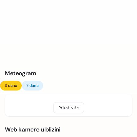
Meteogram
3 dana
7 dana
Prikaži više
Web kamere u blizini