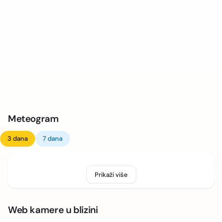
Meteogram
3 dana
7 dana
Prikaži više
Web kamere u blizini