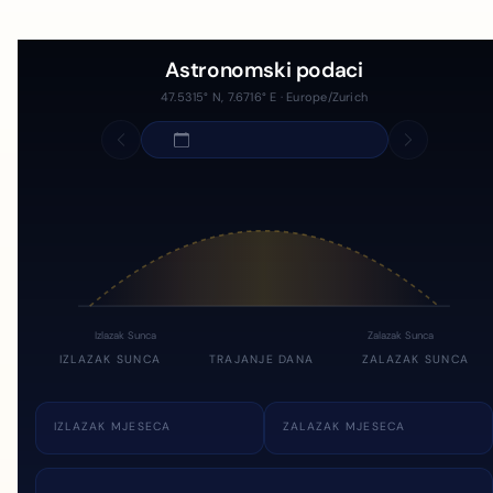
Astronomski podaci
47.5315° N, 7.6716° E · Europe/Zurich
Izlazak Sunca
Zalazak Sunca
IZLAZAK SUNCA
TRAJANJE DANA
ZALAZAK SUNCA
IZLAZAK MJESECA
ZALAZAK MJESECA