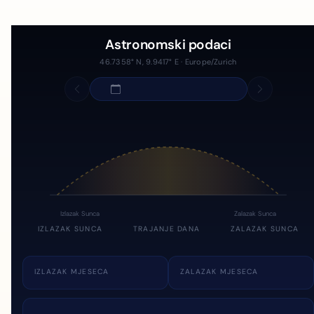
Astronomski podaci
46.7358° N, 9.9417° E · Europe/Zurich
Izlazak Sunca
Zalazak Sunca
IZLAZAK SUNCA
TRAJANJE DANA
ZALAZAK SUNCA
IZLAZAK MJESECA
ZALAZAK MJESECA