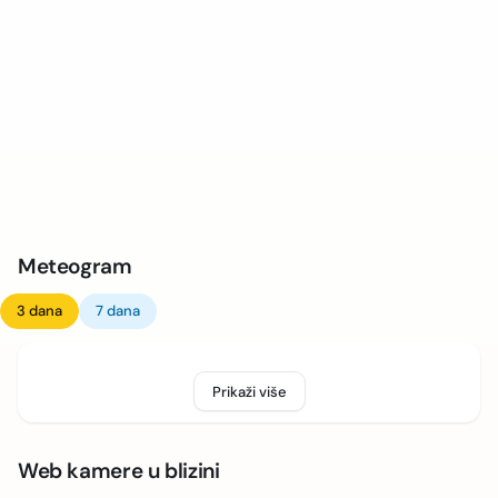
Meteogram
3 dana
7 dana
Prikaži više
Web kamere u blizini