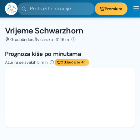
Pretražite lokacije
Premium
Vrijeme Schwarzhorn
Graubünden, Švicarska · 3146 m
Prognoza kiše po minutama
Ažurira se svakih 5 min
Otključajte 4h