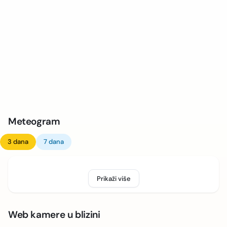
Meteogram
3 dana
7 dana
Prikaži više
Web kamere u blizini