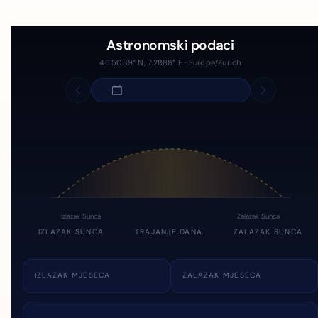
Astronomski podaci
46.5039° N, 7.2888° E · Europe/Zurich
Izlazak Sunca
Zalazak Sunca
IZLAZAK SUNCA
TRAJANJE DANA
ZALAZAK SUNCA
IZLAZAK MJESECA
ZALAZAK MJESECA