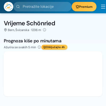
Pretražite lokacije
Premium
Vrijeme Schönried
Bern, Švicarska · 1236 m
Prognoza kiše po minutama
Ažurira se svakih 5 min
Otključajte 4h