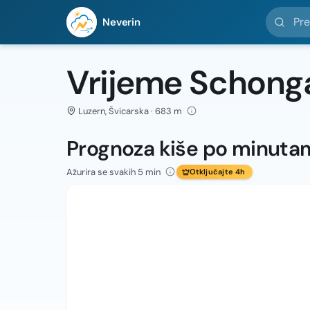
Pretražit
Neverin
Vrijeme Schong
Luzern, Švicarska · 683 m
Prognoza kiše po minuta
Ažurira se svakih 5 min
Otključajte 4h