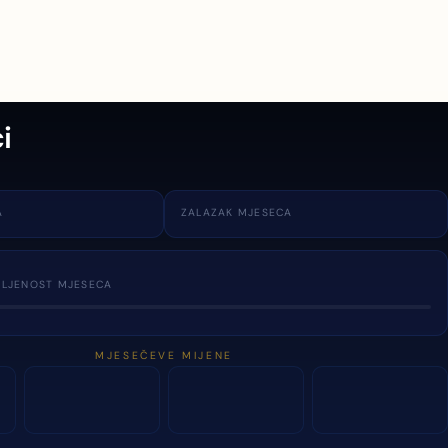
i
A
ZALAZAK MJESECA
TLJENOST MJESECA
MJESEČEVE MIJENE