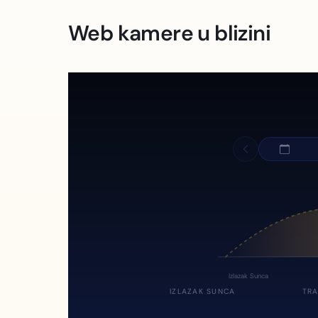
Web kamere u blizini
Izlazak Sunca
IZLAZAK SUNCA
TRA