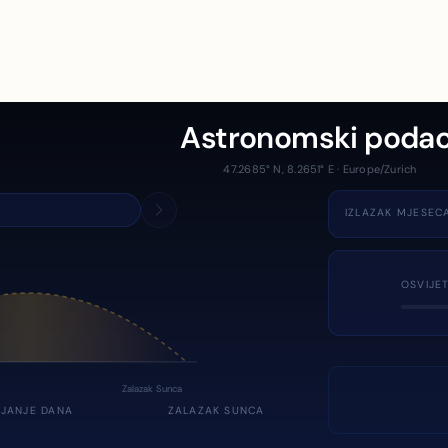
Astronomski podac
47.2685° N, 8.2651° E · Europe/Zurich
IZLAZAK MJESEC
OSVIJE
Zalazak Sunca
JANJE DANA
ZALAZAK SUNCA