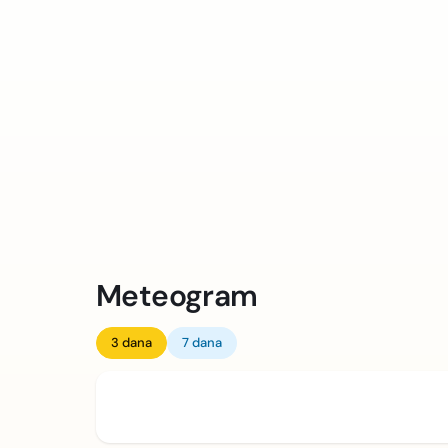
Meteogram
3 dana
7 dana