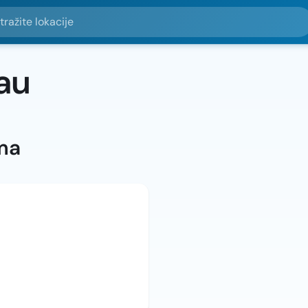
e lokacije
au
ma