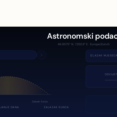
Astronomski podac
46.8575° N, 7.2503° E · Europe/Zurich
IZLAZAK MJESEC
OSVIJE
Zalazak Sunca
JANJE DANA
ZALAZAK SUNCA