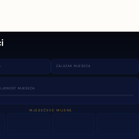
i
A
ZALAZAK MJESECA
TLJENOST MJESECA
MJESEČEVE MIJENE