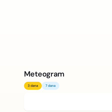
Meteogram
3 dana
7 dana