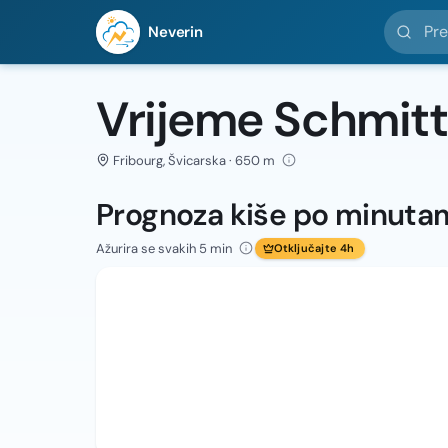
Pretražit
Neverin
Vrijeme Schmit
Fribourg, Švicarska · 650 m
Prognoza kiše po minuta
Ažurira se svakih 5 min
Otključajte 4h