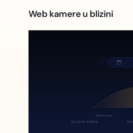
Web kamere u blizini
Izlazak Sunca
IZLAZAK SUNCA
TRA