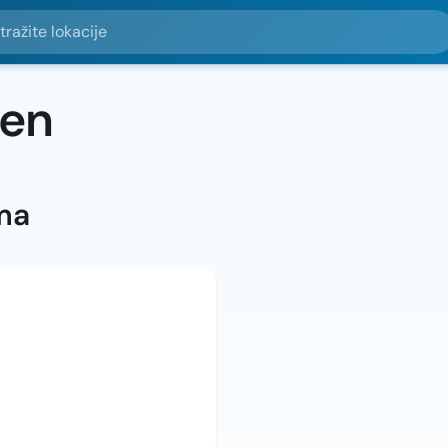
e lokacije
ten
ma