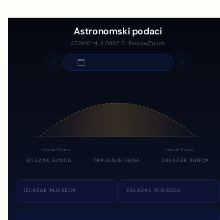
Astronomski podaci
47.2916° N, 8.0881° E · Europe/Zurich
Izlazak Sunca
Zalazak Sunca
IZLAZAK SUNCA
TRAJANJE DANA
ZALAZAK SUNCA
IZLAZAK MJESECA
ZALAZAK MJESECA