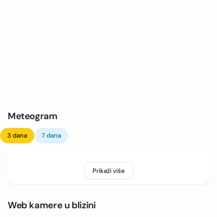
Meteogram
3 dana
7 dana
Prikaži više
Web kamere u blizini