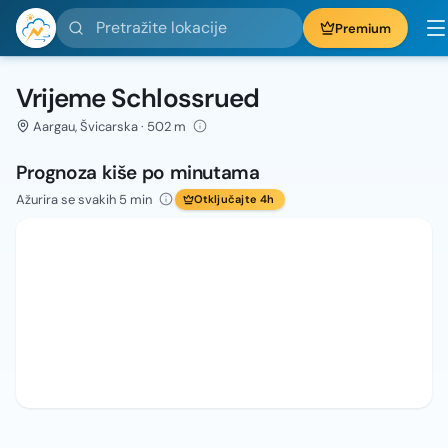
Pretražite lokacije
Premium
Vrijeme Schlossrued
Aargau, Švicarska · 502 m
Prognoza kiše po minutama
Ažurira se svakih 5 min
Otključajte 4h