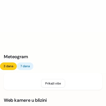
Meteogram
3 dana
7 dana
Prikaži više
Web kamere u blizini