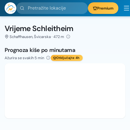
Pretražite lokacije
Premium
Vrijeme Schleitheim
Schaffhausen, Švicarska · 472 m
Prognoza kiše po minutama
Ažurira se svakih 5 min
Otključajte 4h