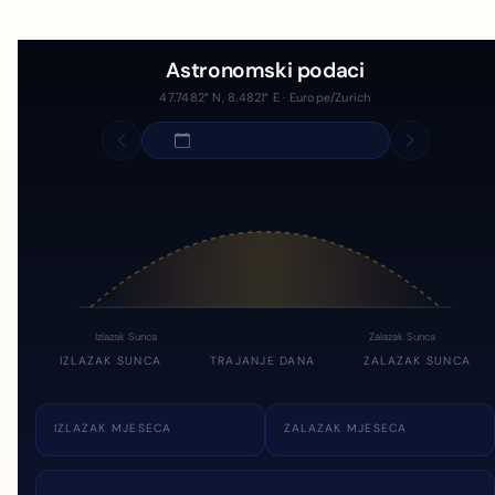
Astronomski podaci
47.7482° N, 8.4821° E · Europe/Zurich
Izlazak Sunca
Zalazak Sunca
IZLAZAK SUNCA
TRAJANJE DANA
ZALAZAK SUNCA
IZLAZAK MJESECA
ZALAZAK MJESECA