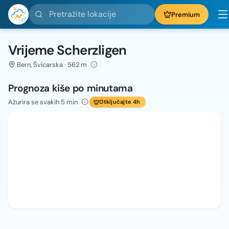
Pretražite lokacije
Premium
Vrijeme Scherzligen
Bern, Švicarska · 562 m
Prognoza kiše po minutama
Ažurira se svakih 5 min
Otključajte 4h