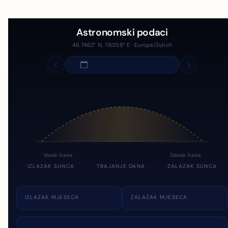
Astronomski podaci
46.7462° N, 7.6358° E · Europe/Zurich
Izlazak Sunca
Zalazak Sunca
IZLAZAK SUNCA
TRAJANJE DANA
ZALAZAK SUNCA
IZLAZAK MJESECA
ZALAZAK MJESECA