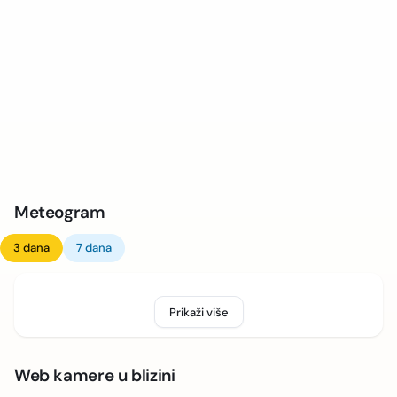
Meteogram
3 dana
7 dana
Prikaži više
Web kamere u blizini