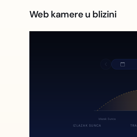
Web kamere u blizini
Izlazak Sunca
IZLAZAK SUNCA
TRA