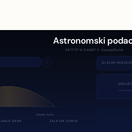
Astronomski podac
46.7772° N, 9.4485° E · Europe/Zurich
IZLAZAK MJESEC
OSVIJE
Zalazak Sunca
JANJE DANA
ZALAZAK SUNCA