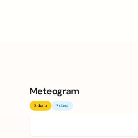
Meteogram
3 dana
7 dana