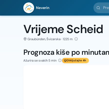
Pretražit
Neverin
Vrijeme Scheid
Graubünden, Švicarska · 1225 m
Prognoza kiše po minuta
Ažurira se svakih 5 min
Otključajte 4h