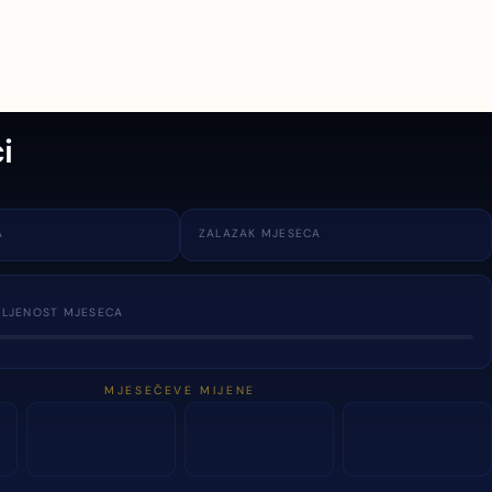
i
A
ZALAZAK MJESECA
TLJENOST MJESECA
MJESEČEVE MIJENE