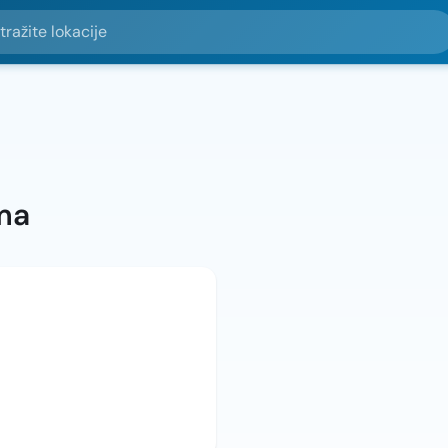
e lokacije
ma