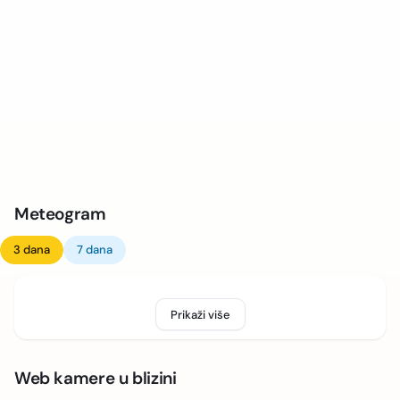
Meteogram
3 dana
7 dana
Prikaži više
Web kamere u blizini