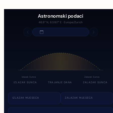
Astronomski podaci
46.9° N, 8.5167° E · Europe/Zurich
Izlazak Sunca
Zalazak Sunca
IZLAZAK SUNCA
TRAJANJE DANA
ZALAZAK SUNCA
IZLAZAK MJESECA
ZALAZAK MJESECA