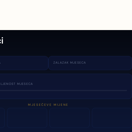
i
A
ZALAZAK MJESECA
TLJENOST MJESECA
MJESEČEVE MIJENE