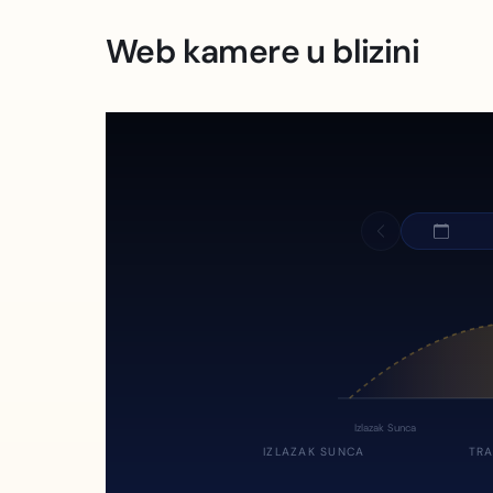
Web kamere u blizini
Izlazak Sunca
IZLAZAK SUNCA
TRA