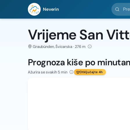
Pretražit
Neverin
Vrijeme San Vit
Graubünden, Švicarska · 276 m
Prognoza kiše po minuta
Ažurira se svakih 5 min
Otključajte 4h