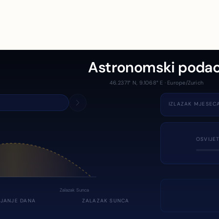
Astronomski podac
46.2371° N, 9.1068° E · Europe/Zurich
IZLAZAK MJESEC
OSVIJE
Zalazak Sunca
JANJE DANA
ZALAZAK SUNCA