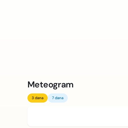
Meteogram
3 dana
7 dana