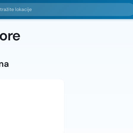
e lokacije
tore
ma