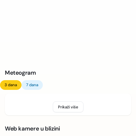
Meteogram
3 dana
7 dana
Prikaži više
Web kamere u blizini