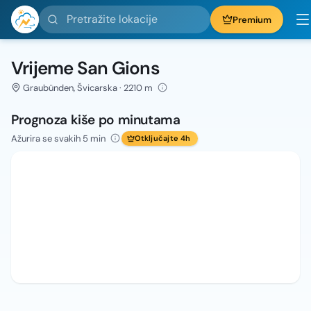
Pretražite lokacije
Premium
Vrijeme San Gions
Graubünden, Švicarska · 2210 m
Prognoza kiše po minutama
Ažurira se svakih 5 min
Otključajte 4h