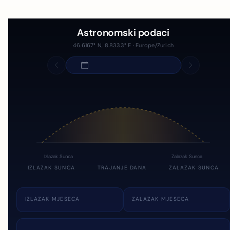
Astronomski podaci
46.6167° N, 8.8333° E · Europe/Zurich
Izlazak Sunca
Zalazak Sunca
IZLAZAK SUNCA
TRAJANJE DANA
ZALAZAK SUNCA
IZLAZAK MJESECA
ZALAZAK MJESECA