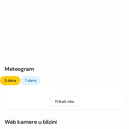
Meteogram
3 dana
7 dana
Prikaži više
Web kamere u blizini