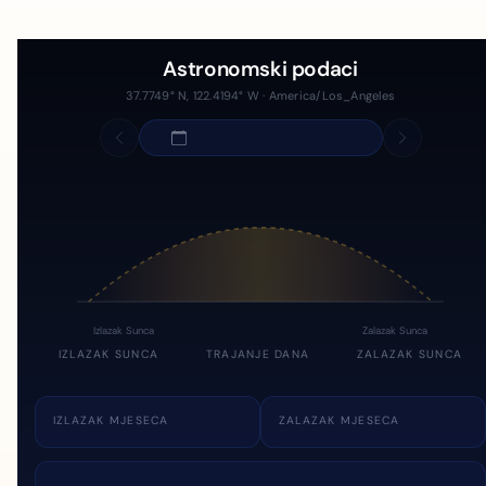
Astronomski podaci
37.7749° N, 122.4194° W · America/Los_Angeles
Izlazak Sunca
Zalazak Sunca
IZLAZAK SUNCA
TRAJANJE DANA
ZALAZAK SUNCA
IZLAZAK MJESECA
ZALAZAK MJESECA