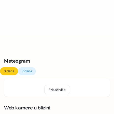
Meteogram
3 dana
7 dana
Prikaži više
Web kamere u blizini