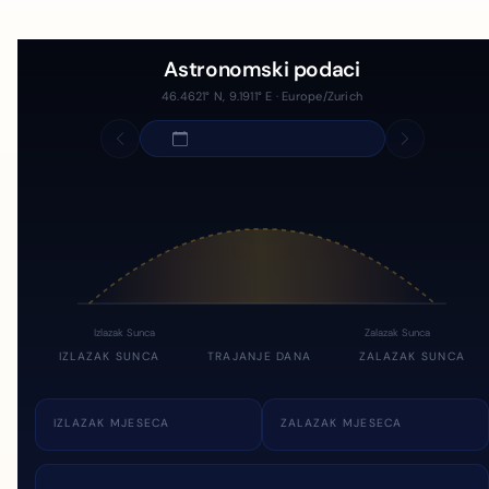
Astronomski podaci
46.4621° N, 9.1911° E · Europe/Zurich
Izlazak Sunca
Zalazak Sunca
IZLAZAK SUNCA
TRAJANJE DANA
ZALAZAK SUNCA
IZLAZAK MJESECA
ZALAZAK MJESECA