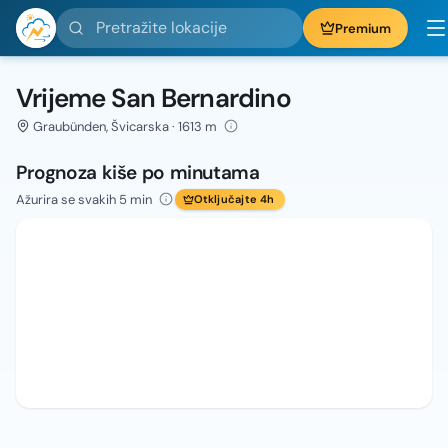
Pretražite lokacije
Premium
Vrijeme San Bernardino
Graubünden, Švicarska · 1613 m
Prognoza kiše po minutama
Ažurira se svakih 5 min
Otključajte 4h