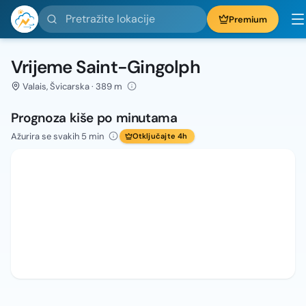
Pretražite lokacije
Premium
Vrijeme Saint-Gingolph
Valais, Švicarska · 389 m
Prognoza kiše po minutama
Ažurira se svakih 5 min
Otključajte 4h