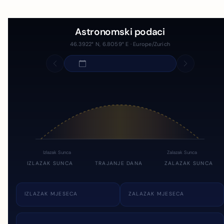
Astronomski podaci
46.3922° N, 6.8059° E · Europe/Zurich
Izlazak Sunca
Zalazak Sunca
IZLAZAK SUNCA
TRAJANJE DANA
ZALAZAK SUNCA
IZLAZAK MJESECA
ZALAZAK MJESECA