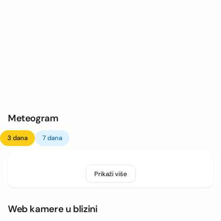
Meteogram
3 dana
7 dana
Prikaži više
Web kamere u blizini