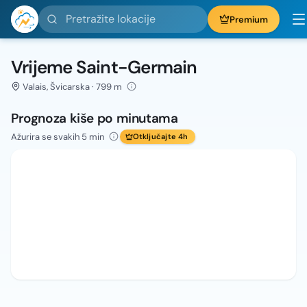
Pretražite lokacije
Premium
Vrijeme Saint-Germain
Valais, Švicarska · 799 m
Prognoza kiše po minutama
Ažurira se svakih 5 min
Otključajte 4h