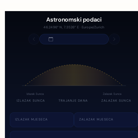
Astronomski podaci
46.2496° N, 7.3526° E · Europe/Zurich
Izlazak Sunca
Zalazak Sunca
IZLAZAK SUNCA
TRAJANJE DANA
ZALAZAK SUNCA
IZLAZAK MJESECA
ZALAZAK MJESECA