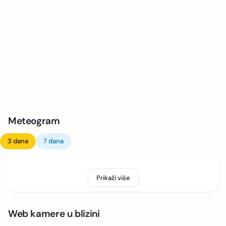
Meteogram
3 dana
7 dana
Prikaži više
Web kamere u blizini