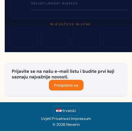
OSVIJETLJENOST MJESECA
MJESEČEVE MIJENE
Prijavite se na našu e-mail listu i budite prvi koji
saznaju najvažnije novosti.
Pretplatite se
Hrvatski
Uvjeti
|
Privatnost
|
Impressum
© 2026 Neverin