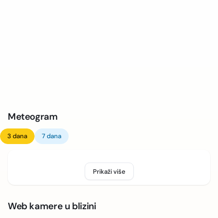
Meteogram
3 dana
7 dana
Prikaži više
Web kamere u blizini