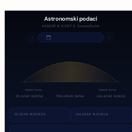
Astronomski podaci
46.6826° N, 9.3157° E · Europe/Zurich
Izlazak Sunca
Zalazak Sunca
IZLAZAK SUNCA
TRAJANJE DANA
ZALAZAK SUNCA
IZLAZAK MJESECA
ZALAZAK MJESECA