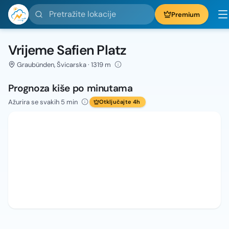
Pretražite lokacije
Premium
Vrijeme Safien Platz
Graubünden, Švicarska · 1319 m
Prognoza kiše po minutama
Ažurira se svakih 5 min
Otključajte 4h