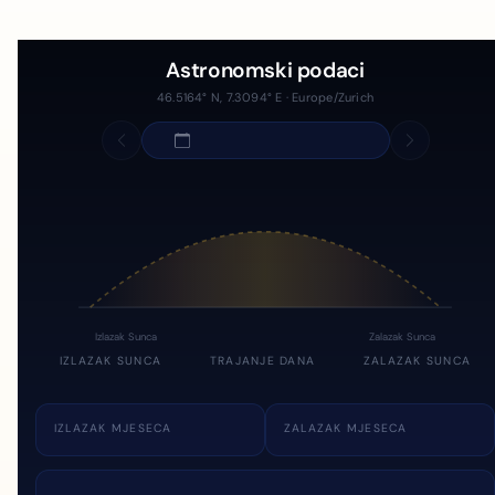
Astronomski podaci
46.5164° N, 7.3094° E · Europe/Zurich
Izlazak Sunca
Zalazak Sunca
IZLAZAK SUNCA
TRAJANJE DANA
ZALAZAK SUNCA
IZLAZAK MJESECA
ZALAZAK MJESECA