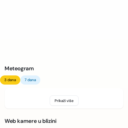
Meteogram
3 dana
7 dana
Prikaži više
Web kamere u blizini