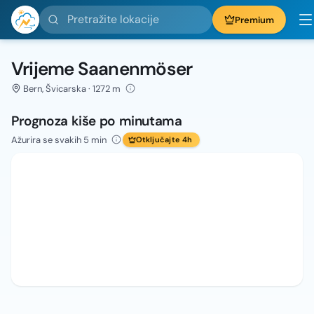
Pretražite lokacije
Premium
Vrijeme Saanenmöser
Bern, Švicarska · 1272 m
Prognoza kiše po minutama
Ažurira se svakih 5 min
Otključajte 4h