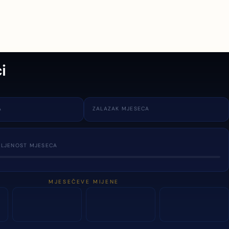
i
A
ZALAZAK MJESECA
TLJENOST MJESECA
MJESEČEVE MIJENE