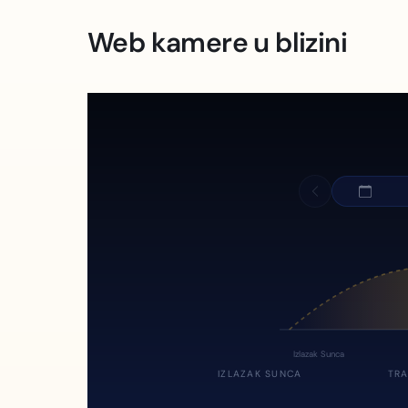
Web kamere u blizini
Izlazak Sunca
IZLAZAK SUNCA
TRA