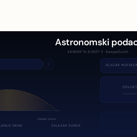
Astronomski podac
46.9685° N, 8.5927° E · Europe/Zurich
IZLAZAK MJESEC
OSVIJE
Zalazak Sunca
JANJE DANA
ZALAZAK SUNCA