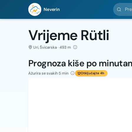
Pretražit
Neverin
Vrijeme Rütli
Uri, Švicarska · 493 m
Prognoza kiše po minuta
Ažurira se svakih 5 min
Otključajte 4h