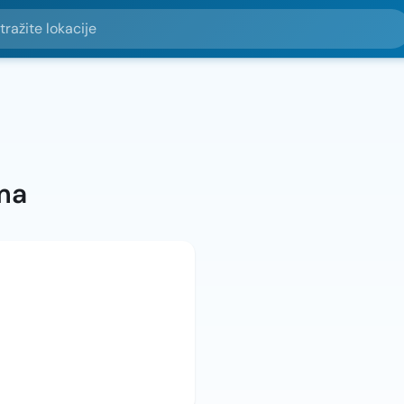
e lokacije
ma