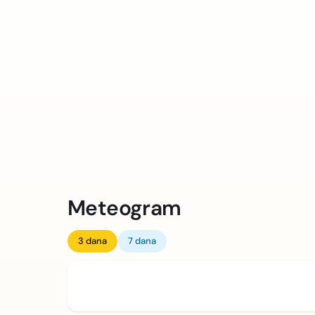
Meteogram
3 dana
7 dana