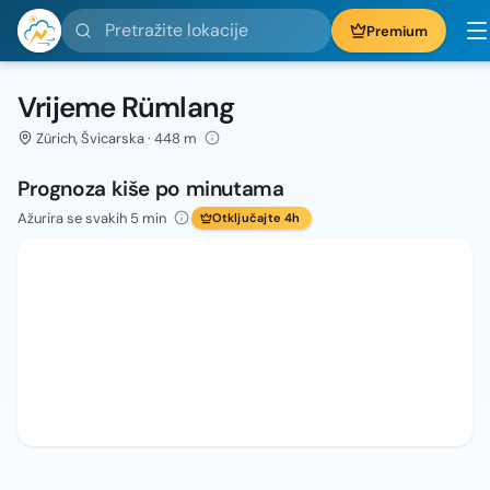
Pretražite lokacije
Premium
Vrijeme Rümlang
Zürich, Švicarska · 448 m
Prognoza kiše po minutama
Ažurira se svakih 5 min
Otključajte 4h