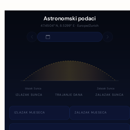
Astronomski podaci
47.4504° N, 8.5299° E · Europe/Zurich
Izlazak Sunca
Zalazak Sunca
IZLAZAK SUNCA
TRAJANJE DANA
ZALAZAK SUNCA
IZLAZAK MJESECA
ZALAZAK MJESECA