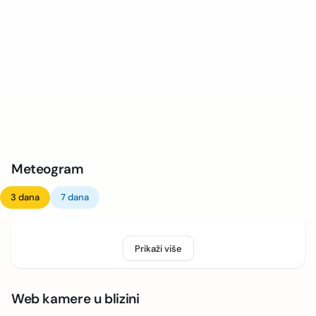
Meteogram
3 dana
7 dana
Prikaži više
Web kamere u blizini