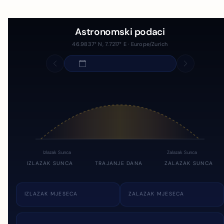
Astronomski podaci
46.9837° N, 7.7217° E · Europe/Zurich
Izlazak Sunca
Zalazak Sunca
IZLAZAK SUNCA
TRAJANJE DANA
ZALAZAK SUNCA
IZLAZAK MJESECA
ZALAZAK MJESECA