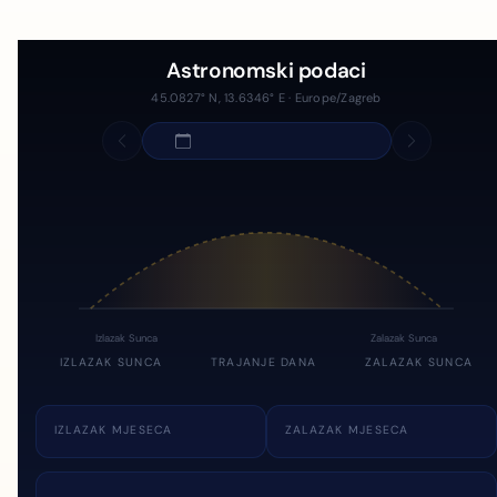
Astronomski podaci
45.0827° N, 13.6346° E · Europe/Zagreb
Izlazak Sunca
Zalazak Sunca
IZLAZAK SUNCA
TRAJANJE DANA
ZALAZAK SUNCA
IZLAZAK MJESECA
ZALAZAK MJESECA