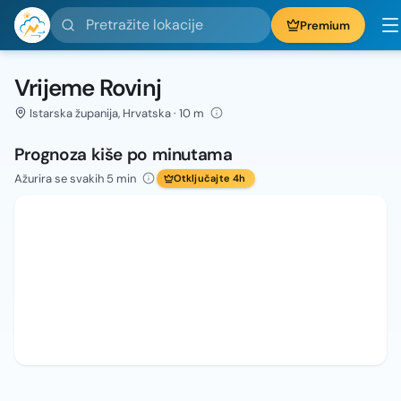
Pretražite lokacije
Premium
Vrijeme Rovinj
Istarska županija, Hrvatska · 10 m
Prognoza kiše po minutama
Ažurira se svakih 5 min
Otključajte 4h