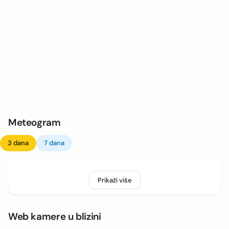
Meteogram
3 dana
7 dana
Prikaži više
Web kamere u blizini