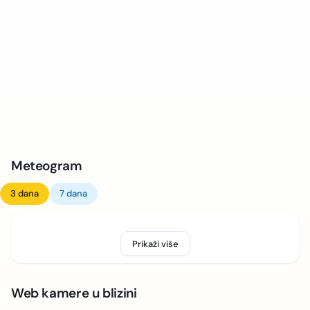
Meteogram
3 dana
7 dana
Prikaži više
Web kamere u blizini