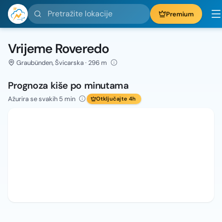
Pretražite lokacije
Premium
Vrijeme Roveredo
Graubünden, Švicarska · 296 m
Prognoza kiše po minutama
Ažurira se svakih 5 min
Otključajte 4h