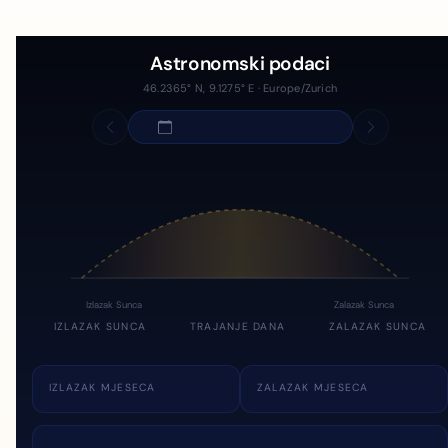
Astronomski podaci
46.2365° N, 9.1275° E · Europe/Zurich
Izlazak Sunca
Zalazak Sunca
IZLAZAK SUNCA
TRAJANJE DANA
ZALAZAK SUNCA
IZLAZAK MJESECA
ZALAZAK MJESECA