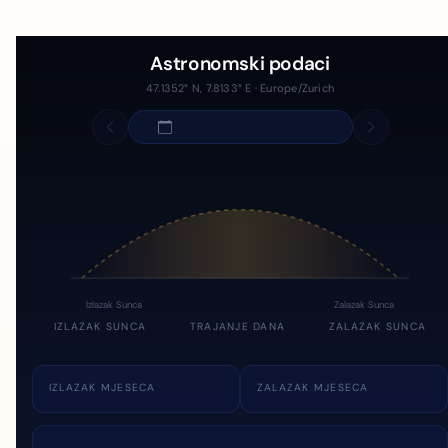
Astronomski podaci
47.1352° N, 7.8133° E · Europe/Zurich
Izlazak Sunca
Zalazak Sunca
IZLAZAK SUNCA
TRAJANJE DANA
ZALAZAK SUNCA
IZLAZAK MJESECA
ZALAZAK MJESECA