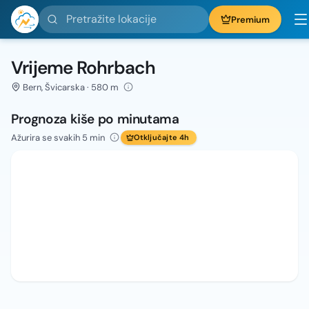
Pretražite lokacije
Premium
Vrijeme Rohrbach
Bern, Švicarska · 580 m
Prognoza kiše po minutama
Ažurira se svakih 5 min
Otključajte 4h