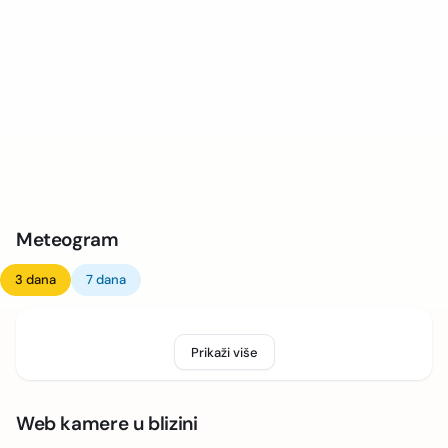
Meteogram
3 dana
7 dana
Prikaži više
Web kamere u blizini