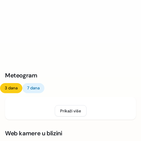
Meteogram
3 dana
7 dana
Prikaži više
Web kamere u blizini