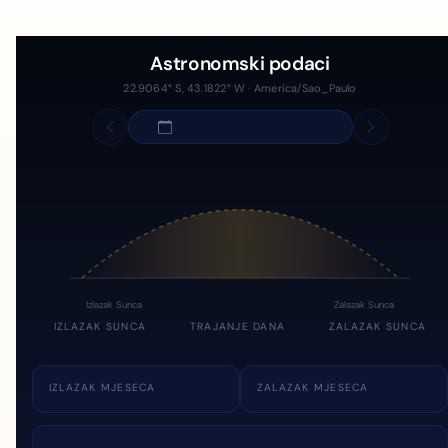
Astronomski podaci
22.9064° S, 43.1822° W · America/Sao_Paulo
Izlazak Sunca
Zalazak Sunca
IZLAZAK SUNCA
TRAJANJE DANA
ZALAZAK SUNCA
IZLAZAK MJESECA
ZALAZAK MJESECA