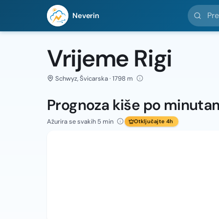
Pretražit
Neverin
Vrijeme Rigi
Schwyz, Švicarska · 1798 m
Prognoza kiše po minuta
Ažurira se svakih 5 min
Otključajte 4h