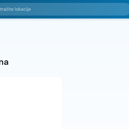
e lokacije
ma