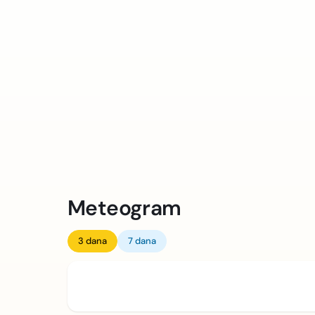
Meteogram
3 dana
7 dana