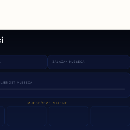
i
A
ZALAZAK MJESECA
TLJENOST MJESECA
MJESEČEVE MIJENE