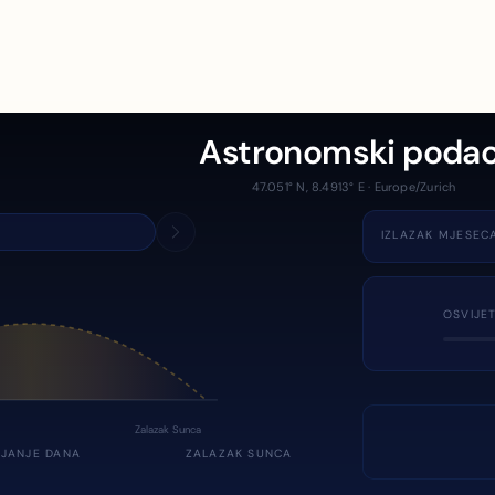
Astronomski podac
47.051° N, 8.4913° E · Europe/Zurich
IZLAZAK MJESEC
OSVIJE
Zalazak Sunca
JANJE DANA
ZALAZAK SUNCA