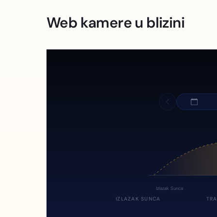
Web kamere u blizini
Izlazak Sunca
IZLAZAK SUNCA
TRA