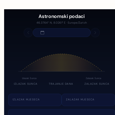
Astronomski podaci
46.3764° N, 8.0261° E · Europe/Zurich
Izlazak Sunca
Zalazak Sunca
IZLAZAK SUNCA
TRAJANJE DANA
ZALAZAK SUNCA
IZLAZAK MJESECA
ZALAZAK MJESECA