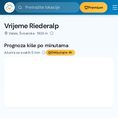
Pretražite lokacije
Premium
Vrijeme Riederalp
Valais, Švicarska · 1924 m
Prognoza kiše po minutama
Ažurira se svakih 5 min
Otključajte 4h