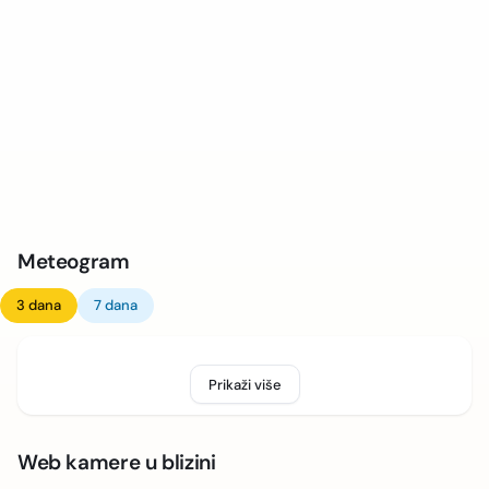
Meteogram
3 dana
7 dana
Prikaži više
Web kamere u blizini