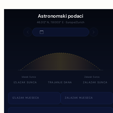
Astronomski podaci
46.312° N, 7.8003° E · Europe/Zurich
Izlazak Sunca
Zalazak Sunca
IZLAZAK SUNCA
TRAJANJE DANA
ZALAZAK SUNCA
IZLAZAK MJESECA
ZALAZAK MJESECA