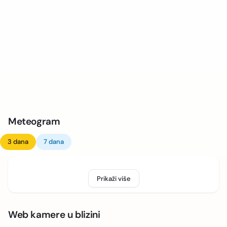
Meteogram
3 dana
7 dana
Prikaži više
Web kamere u blizini