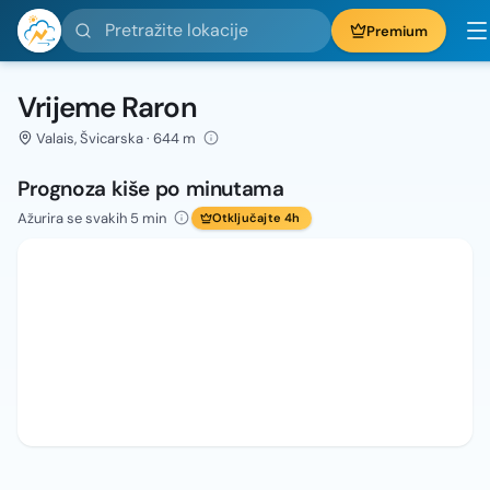
Pretražite lokacije
Premium
Vrijeme Raron
Valais, Švicarska · 644 m
Prognoza kiše po minutama
Ažurira se svakih 5 min
Otključajte 4h