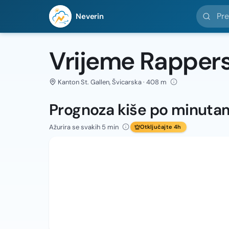
Pretražit
Neverin
Vrijeme Rappers
Kanton St. Gallen, Švicarska · 408 m
Prognoza kiše po minuta
Ažurira se svakih 5 min
Otključajte 4h