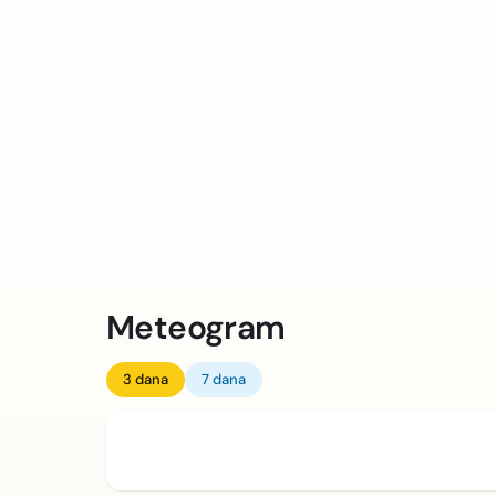
Meteogram
3 dana
7 dana