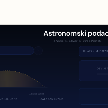
Astronomski podac
47.2256° N, 8.8223° E · Europe/Zurich
IZLAZAK MJESEC
OSVIJE
Zalazak Sunca
JANJE DANA
ZALAZAK SUNCA