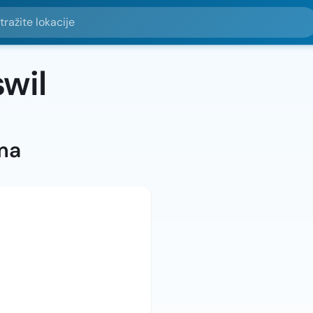
e lokacije
wil
ma