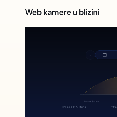
Web kamere u blizini
Izlazak Sunca
IZLAZAK SUNCA
TRA