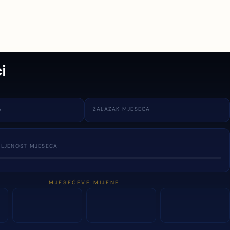
i
A
ZALAZAK MJESECA
TLJENOST MJESECA
MJESEČEVE MIJENE