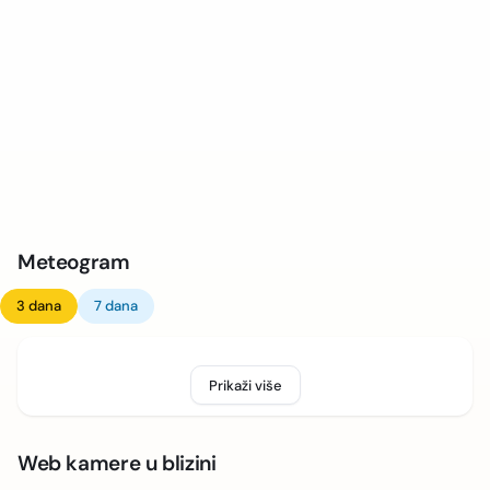
Meteogram
3 dana
7 dana
Prikaži više
Web kamere u blizini