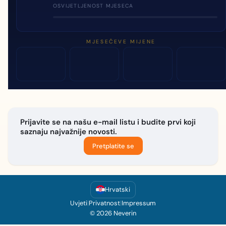
OSVIJETLJENOST MJESECA
MJESEČEVE MIJENE
Prijavite se na našu e-mail listu i budite prvi koji
saznaju najvažnije novosti.
Pretplatite se
Hrvatski
Uvjeti
|
Privatnost
|
Impressum
© 2026 Neverin