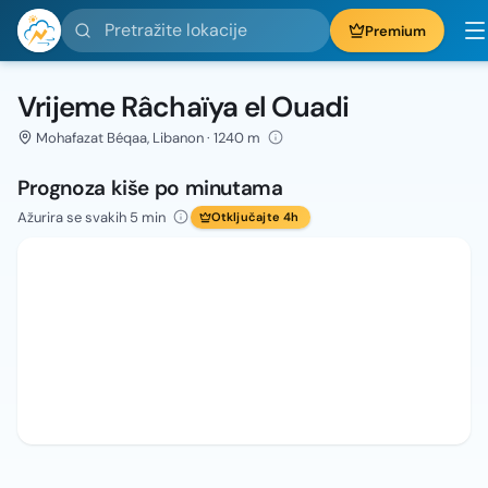
Pretražite lokacije
Premium
Vrijeme Râchaïya el Ouadi
Mohafazat Béqaa, Libanon · 1240 m
Prognoza kiše po minutama
Ažurira se svakih 5 min
Otključajte 4h