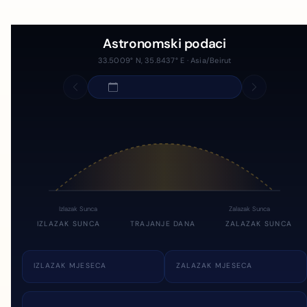
Astronomski podaci
33.5009° N, 35.8437° E · Asia/Beirut
Izlazak Sunca
Zalazak Sunca
IZLAZAK SUNCA
TRAJANJE DANA
ZALAZAK SUNCA
IZLAZAK MJESECA
ZALAZAK MJESECA