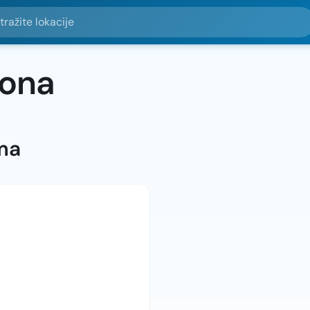
e lokacije
sona
ma