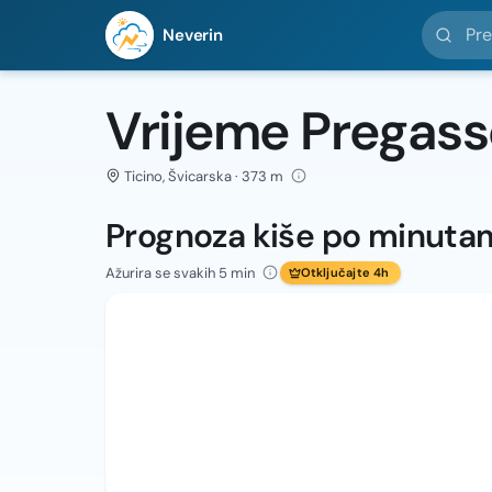
Pretražit
Neverin
Vrijeme Pregas
Ticino, Švicarska · 373 m
Prognoza kiše po minuta
Ažurira se svakih 5 min
Otključajte 4h