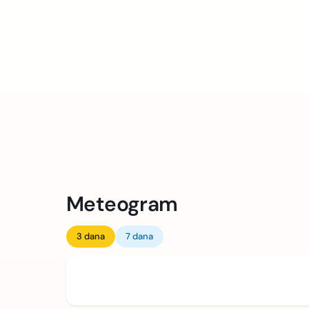
Meteogram
3 dana
7 dana