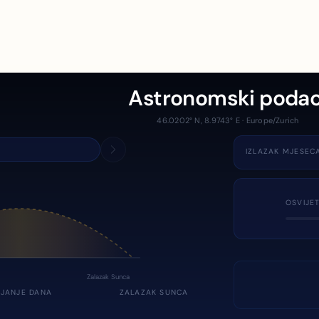
Astronomski podac
46.0202° N, 8.9743° E · Europe/Zurich
IZLAZAK MJESEC
OSVIJE
Zalazak Sunca
JANJE DANA
ZALAZAK SUNCA