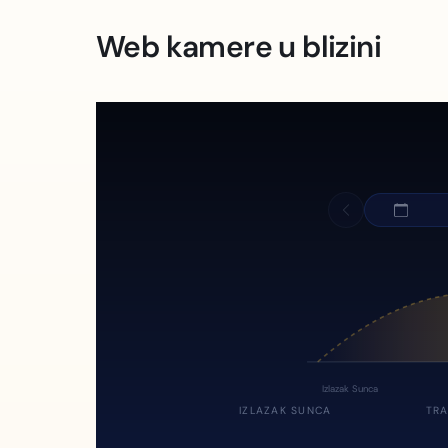
Web kamere u blizini
Izlazak Sunca
IZLAZAK SUNCA
TRA