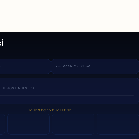
i
A
ZALAZAK MJESECA
TLJENOST MJESECA
MJESEČEVE MIJENE