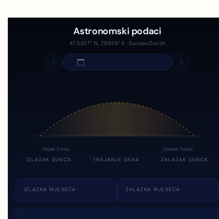
Astronomski podaci
47.5207° N, 7.6936° E · Europe/Zurich
Izlazak Sunca
Zalazak Sunca
IZLAZAK SUNCA
TRAJANJE DANA
ZALAZAK SUNCA
IZLAZAK MJESECA
ZALAZAK MJESECA