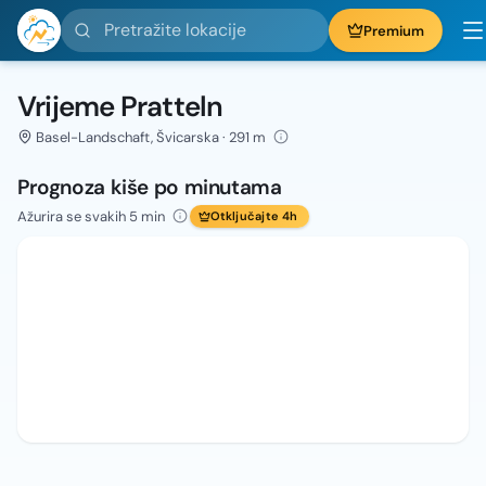
Pretražite lokacije
Premium
Vrijeme Pratteln
Basel-Landschaft, Švicarska · 291 m
Prognoza kiše po minutama
Ažurira se svakih 5 min
Otključajte 4h