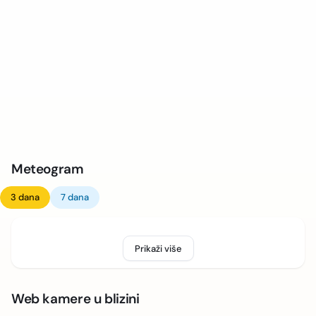
Meteogram
3 dana
7 dana
Prikaži više
Web kamere u blizini