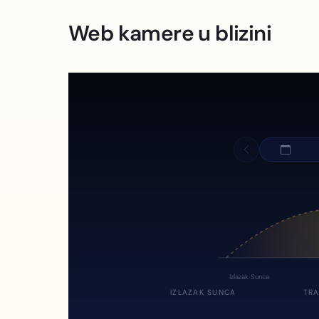
Web kamere u blizini
Izlazak Sunca
IZLAZAK SUNCA
TRA