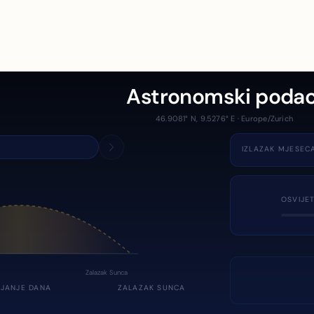
Astronomski podac
46.9081° N, 9.5276° E · Europe/Zurich
IZLAZAK MJESEC
OSVIJE
Zalazak Sunca
JANJE DANA
ZALAZAK SUNCA