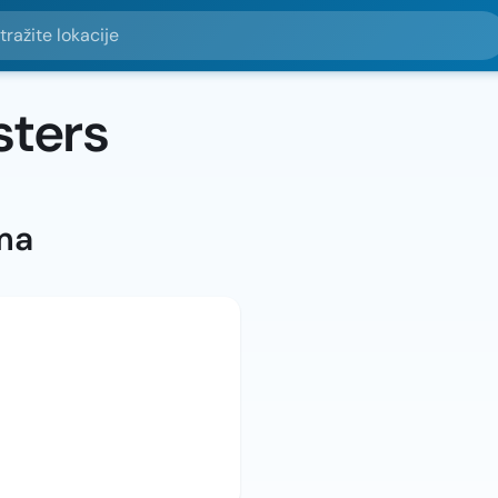
e lokacije
sters
ma