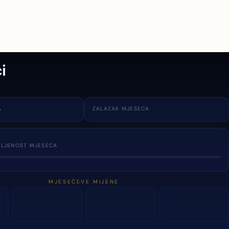
i
A
ZALAZAK MJESECA
TLJENOST MJESECA
MJESEČEVE MIJENE