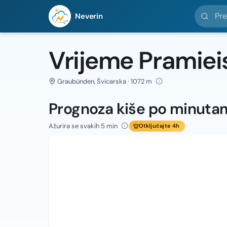
Pretražit
Neverin
Vrijeme Pramiei
Graubünden, Švicarska · 1072 m
Prognoza kiše po minuta
Ažurira se svakih 5 min
Otključajte 4h