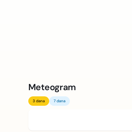
Meteogram
3 dana
7 dana