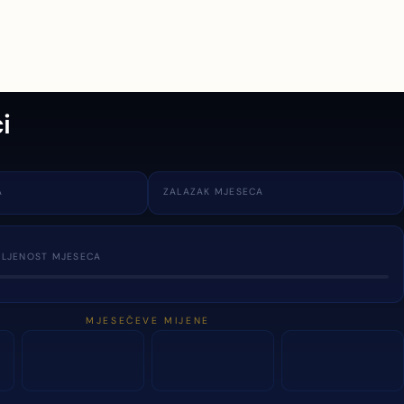
i
A
ZALAZAK MJESECA
TLJENOST MJESECA
MJESEČEVE MIJENE