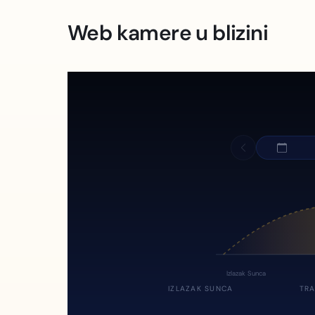
Web kamere u blizini
Izlazak Sunca
IZLAZAK SUNCA
TRA