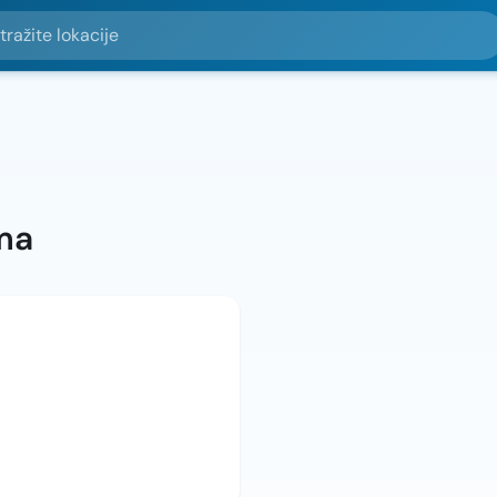
e lokacije
ma