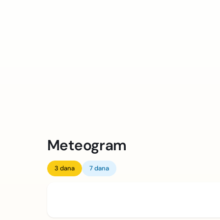
Meteogram
3 dana
7 dana