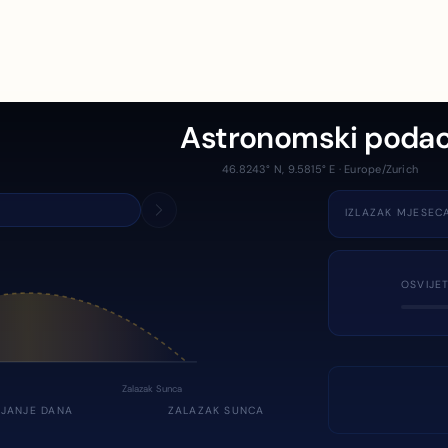
Astronomski podac
46.8243° N, 9.5815° E · Europe/Zurich
IZLAZAK MJESEC
OSVIJE
Zalazak Sunca
JANJE DANA
ZALAZAK SUNCA