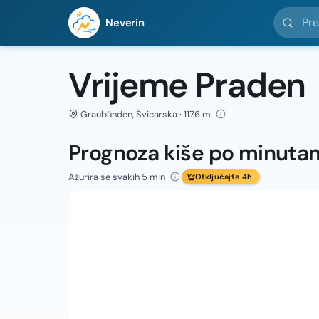
Pretražit
Neverin
Vrijeme Praden
Graubünden, Švicarska · 1176 m
Prognoza kiše po minuta
Ažurira se svakih 5 min
Otključajte 4h