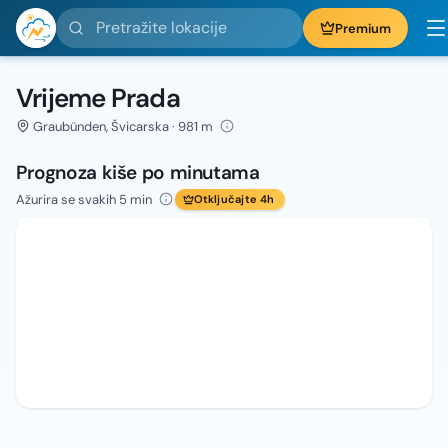
Pretražite lokacije
Premium
Vrijeme Prada
Graubünden, Švicarska · 981 m
Prognoza kiše po minutama
Ažurira se svakih 5 min
Otključajte 4h