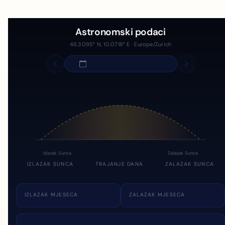
Astronomski podaci
46.3095° N, 10.0718° E · Europe/Zurich
Izlazak Sunca
Zalazak Sunca
IZLAZAK SUNCA
TRAJANJE DANA
ZALAZAK SUNCA
IZLAZAK MJESECA
ZALAZAK MJESECA