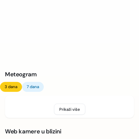
Meteogram
3 dana
7 dana
Prikaži više
Web kamere u blizini