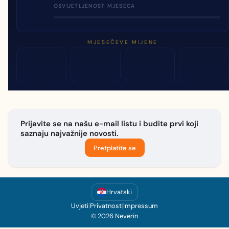
OSVIJETLJENOST MJESECA
MJESEČEVE MIJENE
Prijavite se na našu e-mail listu i budite prvi koji
saznaju najvažnije novosti.
Pretplatite se
Hrvatski
Uvjeti
|
Privatnost
|
Impressum
© 2026 Neverin