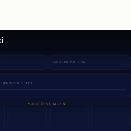
i
A
ZALAZAK MJESECA
TLJENOST MJESECA
MJESEČEVE MIJENE