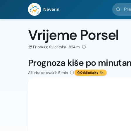
Pretražit
Neverin
Vrijeme Porsel
Fribourg, Švicarska · 824 m
Prognoza kiše po minuta
Ažurira se svakih 5 min
Otključajte 4h