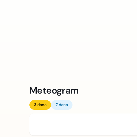
Meteogram
3 dana
7 dana