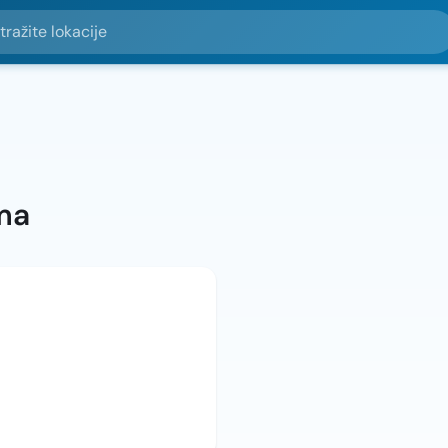
e lokacije
ma