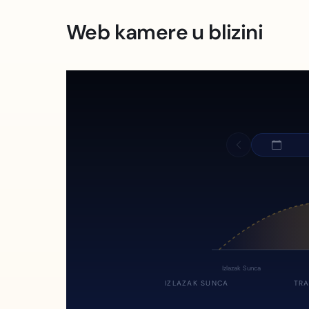
Web kamere u blizini
Izlazak Sunca
IZLAZAK SUNCA
TRA