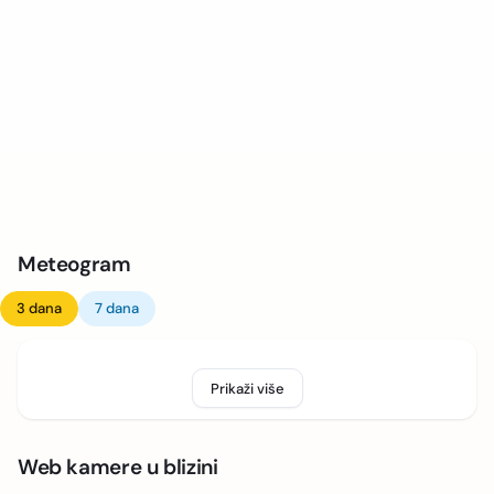
Meteogram
3 dana
7 dana
Prikaži više
Web kamere u blizini