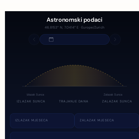
Astronomski podaci
46.8153° N, 7.0414° E · Europe/Zurich
Izlazak Sunca
Zalazak Sunca
IZLAZAK SUNCA
TRAJANJE DANA
ZALAZAK SUNCA
IZLAZAK MJESECA
ZALAZAK MJESECA