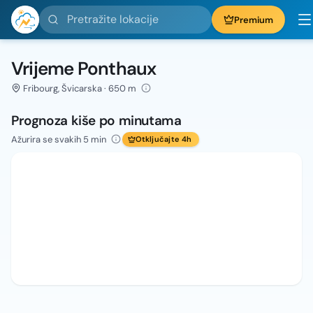
Pretražite lokacije
Premium
Vrijeme Ponthaux
Fribourg, Švicarska · 650 m
Prognoza kiše po minutama
Ažurira se svakih 5 min
Otključajte 4h